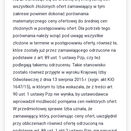
wszystkich złożonych ofert zamawiający w tym
zakresie powinien dokonać porównania
matematycznego ceny ofertowej do średniej cen
złożonych w postępowaniu ofert. Dla potrzeb tego
porównania należy wziąć pod uwagę wszystkie
złożone w terminie w postępowaniu oferty, również te,
które zostały już przez zamawiającego odrzucone na
podstawie z art. 89 ust. 1 ustawy Pzp, czy też
podlegają takiemu odrzuceniu. Takie stanowisko
zostało również przyjęte w wyroku Krajowej Izby
Odwoławczej z dnia 13 sierpnia 2015 r. (sygn. akt KIO
1647/15), w którym to Izba wskazała, że z treści art.
90 ust. 1 ustawy Pzp nie wynika, by ustawodawca
wprowadził możliwość pomijania cen niektórych ofert.
W przedmiotowej sprawie Izba uznała, że
zamawiający, który, porównując ceny ofert, uwzględnił
przy obliczeniach również ofertę odrzuconą na
podstawie art. 89 ust. 1 pkt 2 ustawy Pzp, nie naruszył