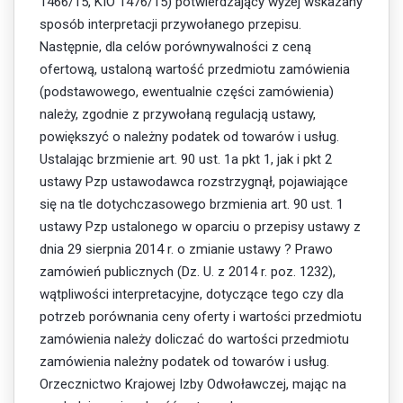
1466/15, KIO 1476/15) potwierdzający wyżej wskazany
sposób interpretacji przywołanego przepisu.
Następnie, dla celów porównywalności z ceną
ofertową, ustaloną wartość przedmiotu zamówienia
(podstawowego, ewentualnie części zamówienia)
należy, zgodnie z przywołaną regulacją ustawy,
powiększyć o należny podatek od towarów i usług.
Ustalając brzmienie art. 90 ust. 1a pkt 1, jak i pkt 2
ustawy Pzp ustawodawca rozstrzygnął, pojawiające
się na tle dotychczasowego brzmienia art. 90 ust. 1
ustawy Pzp ustalonego w oparciu o przepisy ustawy z
dnia 29 sierpnia 2014 r. o zmianie ustawy ? Prawo
zamówień publicznych (Dz. U. z 2014 r. poz. 1232),
wątpliwości interpretacyjne, dotyczące tego czy dla
potrzeb porównania ceny oferty i wartości przedmiotu
zamówienia należy doliczać do wartości przedmiotu
zamówienia należny podatek od towarów i usług.
Orzecznictwo Krajowej Izby Odwoławczej, mając na