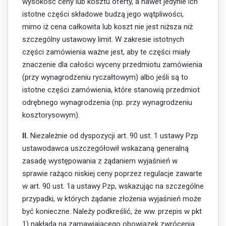
wysokość ceny lub kosztu oferty, a nawet jedynie ich
istotne części składowe budzą jego wątpliwości,
mimo iż cena całkowita lub koszt nie jest niższa niż
szczególny ustawowy limit. W zakresie istotnych
części zamówienia ważne jest, aby te części miały
znaczenie dla całości wyceny przedmiotu zamówienia
(przy wynagrodzeniu ryczałtowym) albo jeśli są to
istotne części zamówienia, które stanowią przedmiot
odrębnego wynagrodzenia (np. przy wynagrodzeniu
kosztorysowym).
II.
Niezależnie od dyspozycji art. 90 ust. 1 ustawy Pzp
ustawodawca uszczegółowił wskazaną generalną
zasadę występowania z żądaniem wyjaśnień w
sprawie rażąco niskiej ceny poprzez regulacje zawarte
w art. 90 ust. 1a ustawy Pzp, wskazując na szczególne
przypadki, w których żądanie złożenia wyjaśnień może
być konieczne. Należy podkreślić, że ww. przepis w pkt
1) nakłada na zamawiającego obowiązek zwrócenia