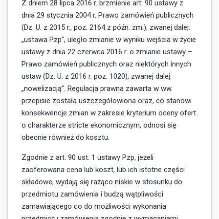
Z dniem 28 lipca 2016 r. brzmienie art. 90 ustawy z
dnia 29 stycznia 2004 r. Prawo zamówień publicznych
(Dz. U. z 2015 r., poz. 2164 z późn. zm.), zwanej dalej:
„ustawa Pzp”, uległo zmianie w wyniku wejścia w życie
ustawy z dnia 22 czerwca 2016 r. o zmianie ustawy –
Prawo zamówień publicznych oraz niektórych innych
ustaw (Dz. U. z 2016 r. poz. 1020), zwanej dalej:
„nowelizacją”. Regulacja prawna zawarta w ww.
przepisie została uszczegółowiona oraz, co stanowi
konsekwencje zmian w zakresie kryterium oceny ofert
o charakterze stricte ekonomicznym, odnosi się
obecnie również do kosztu.
Zgodnie z art. 90 ust. 1 ustawy Pzp, jeżeli
zaoferowana cena lub koszt, lub ich istotne części
składowe, wydają się rażąco niskie w stosunku do
przedmiotu zamówienia i budzą wątpliwości
zamawiającego co do możliwości wykonania
przedmiotu zamówienia zgodnie z wymaganiami