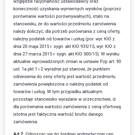
względzie racjonalność ustawodawcy oraz
konieczność uzyskania wymiernych wyników (poprzez
porównanie wartości porównywalnych), stało na
stanowisku, że do wartości przedmiotu zamówienia
należy doliczyć, dla potrzeb porównania z ceną oferty,
należny podatek od towarów i usług (por. wyr. KIO z
dnia 20 maja 2015 r. sygn. akt KIO 935/15, wyr. KIO z
dnia 27 marca 2015 r. sygn. akt KIO 500/15). W wyniku
aktualnie wprowadzonych zmian w ustawie Pzp art. 90
ust. 1a pkt 1 i 2 wyraźnie już stanowi, że punktem
odniesienia do ceny oferty jest wartość przedmiotu
zamówienia powiększona o należny podatek od
towarów i usług. W tym przypadku aktualnym
pozostaje stanowisko wyrażane w orzecznictwie, iż
dla porównania wartości zamówienia z ceną ofertową
istotna jest faktyczna wartość brutto danego
zamówienia.
Ad 2.
Odnosząc się do średniej arytmetycznej cen