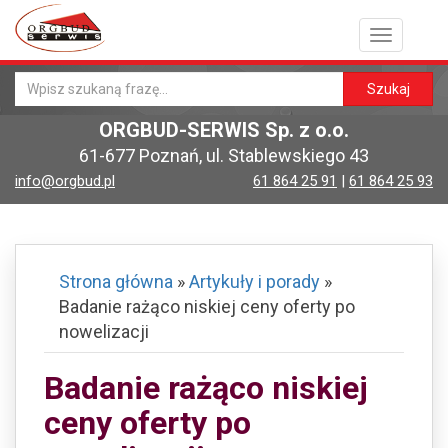
Toggle
navigatio
Szukaj
ORGBUD-SERWIS Sp. z o.o.
61-677 Poznań, ul. Stablewskiego 43
info@orgbud.pl
61 864 25 91
|
61 864 25 93
Strona główna
»
Artykuły i porady
»
Badanie rażąco niskiej ceny oferty po
nowelizacji
Badanie rażąco niskiej
ceny oferty po