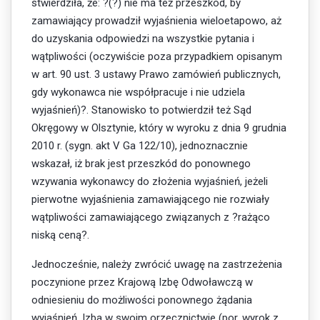
stwierdziła, że: ?(?) nie ma też przeszkód, by
zamawiający prowadził wyjaśnienia wieloetapowo, aż
do uzyskania odpowiedzi na wszystkie pytania i
wątpliwości (oczywiście poza przypadkiem opisanym
w art. 90 ust. 3 ustawy Prawo zamówień publicznych,
gdy wykonawca nie współpracuje i nie udziela
wyjaśnień)?. Stanowisko to potwierdził też Sąd
Okręgowy w Olsztynie, który w wyroku z dnia 9 grudnia
2010 r. (sygn. akt V Ga 122/10), jednoznacznie
wskazał, iż brak jest przeszkód do ponownego
wzywania wykonawcy do złożenia wyjaśnień, jeżeli
pierwotne wyjaśnienia zamawiającego nie rozwiały
wątpliwości zamawiającego związanych z ?rażąco
niską ceną?.
Jednocześnie, należy zwrócić uwagę na zastrzeżenia
poczynione przez Krajową Izbę Odwoławczą w
odniesieniu do możliwości ponownego żądania
wyjaśnień. Izba w swoim orzecznictwie (por. wyrok z