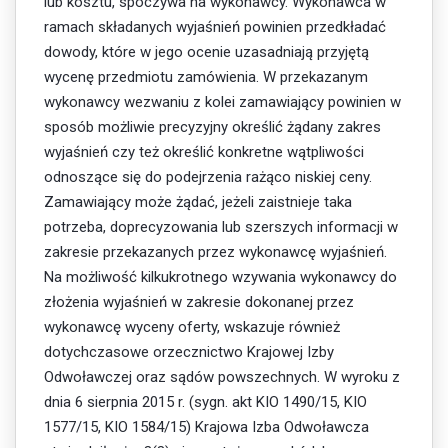
lub kosztu, spoczywa na wykonawcy. Wykonawca w
ramach składanych wyjaśnień powinien przedkładać
dowody, które w jego ocenie uzasadniają przyjętą
wycenę przedmiotu zamówienia. W przekazanym
wykonawcy wezwaniu z kolei zamawiający powinien w
sposób możliwie precyzyjny określić żądany zakres
wyjaśnień czy też określić konkretne wątpliwości
odnoszące się do podejrzenia rażąco niskiej ceny.
Zamawiający może żądać, jeżeli zaistnieje taka
potrzeba, doprecyzowania lub szerszych informacji w
zakresie przekazanych przez wykonawcę wyjaśnień.
Na możliwość kilkukrotnego wzywania wykonawcy do
złożenia wyjaśnień w zakresie dokonanej przez
wykonawcę wyceny oferty, wskazuje również
dotychczasowe orzecznictwo Krajowej Izby
Odwoławczej oraz sądów powszechnych. W wyroku z
dnia 6 sierpnia 2015 r. (sygn. akt KIO 1490/15, KIO
1577/15, KIO 1584/15) Krajowa Izba Odwoławcza